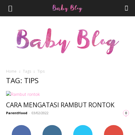
Home
Tags
Tips
TAG: TIPS
Parenthood.ID
CARA MENGATASI RAMBUT RONTOK
ParentHood
-
03/02/2022
0